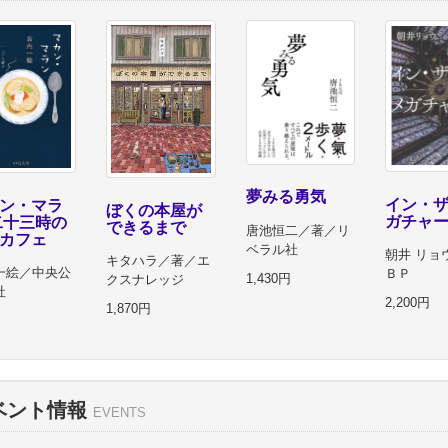
夢みる勇気
イン・
ン・マラ
ぼくの本屋が
ガチャ
二十三時の
できるまで
唐池恒二／著／リ
カフェ
ベラル社
朝井 リョ
キタハラ／著／エ
一絵／中央公
ＢＰ
1,430円
クスナレッジ
社
2,200円
1,870円
円
ベント情報
EVENTS