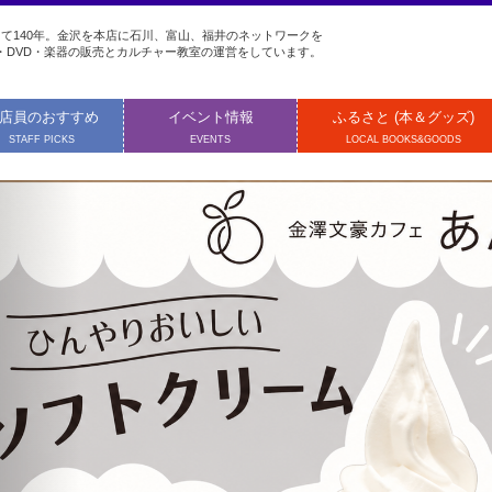
て140年。金沢を本店に石川、富山、福井のネットワークを
・DVD・楽器の販売とカルチャー教室の運営をしています。
店員のおすすめ
イベント情報
ふるさと (本＆グッズ)
STAFF PICKS
EVENTS
LOCAL BOOKS&GOODS