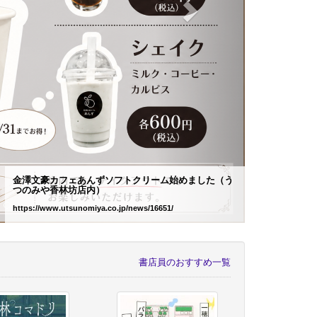
金澤文豪カフェあんずソフトクリーム始めました（う
つのみや香林坊店内）
https://www.utsunomiya.co.jp/news/16651/
書店員のおすすめ一覧