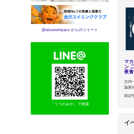
@utsunomiyaco からのツイート
マカ
ン 
夜食
古内
論新
902
「うつのみや」で検索
イ