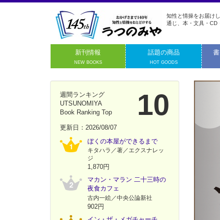
知性と情操をお届けし
通じ、本・文具・CD
新刊情報
話題の商品
書
NEW BOOKS
HOT GOODS
10
週間ランキング
UTSUNOMIYA
Book Ranking Top
更新日：2026/08/07
ぼくの本屋ができるまで
キタハラ／著／エクスナレッ
ジ
1,870円
マカン・マラン 二十三時の
夜食カフェ
古内一絵／中央公論新社
902円
イン・ザ・メガチャーチ