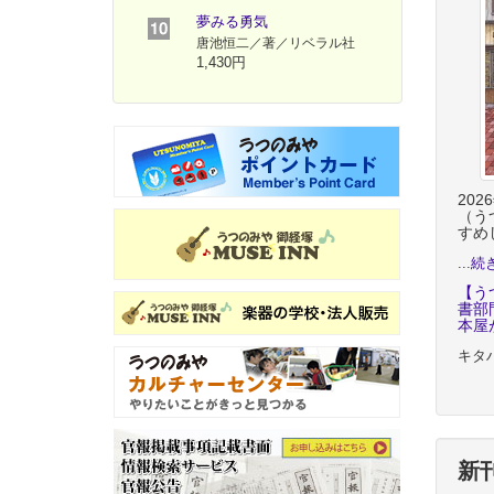
夢みる勇気
唐池恒二／著／リベラル社
1,430円
20
（う
すめ
...
続
【う
書部
本屋
キタ
新