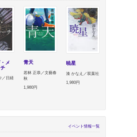
青天
ザ・メ
暁星
ーチ
若林 正恭／文藝春
湊 かなえ／双葉社
ウ／日経
秋
1,980円
1,980円
イベント情報一覧