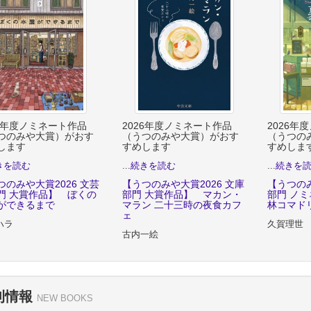
26年度ノミネート作品
2026年度ノミネート作品
2026年
つのみや大賞）がおす
（うつのみや大賞）がおす
（うつの
します
すめします
すめしま
きを読む
...
続きを読む
...
続きを
つのみや大賞2026 文芸
【うつのみや大賞2026 文庫
【うつのみ
門 大賞作品】 ぼくの
部門 大賞作品】 マカン・
部門 ノ
ができるまで
マラン 二十三時の夜食カフ
林コマド
ェ
ハラ
久賀理世
古内一絵
刊情報
NEW BOOKS