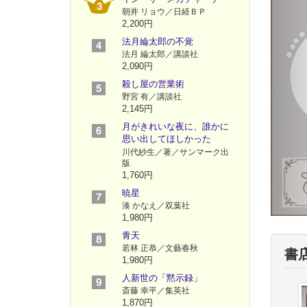
朝井 リョウ／日経ＢＰ
2,200円
法月綸太郎の不覚
法月 綸太郎／講談社
2,090円
殺し屋の営業術
野宮 有／講談社
2,145円
月がきれいな夜に、誰かに
思い出してほしかった
川代紗生／著／サンマーク出
版
1,760円
暁星
湊 かなえ／双葉社
1,980円
青天
若林 正恭／文藝春秋
書
1,980円
人新世の「黙示録」
斎藤 幸平／集英社
1,870円