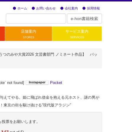
ホーム
お問い合わせ
会社案内
採用情報
店舗案内
サービス案内
STORES
SERVICES
うつのみや大賞2026 文芸書部門 ノミネート作品】 バッ
ote` not found]
Pocket
与えてやる。姫に飛ばれ借金を抱える元ホスト、謎の男が
！東京の街を駆け抜ける“現代版アラジン”
ら投票をお願いします。