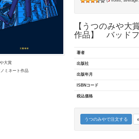
(
3
votes, average
【うつのみや大賞2
作品】 バッド
著者
や大賞
出版社
年度ノミネート作品
出版年月
ISBNコード
税込価格
うつのみやで注文する