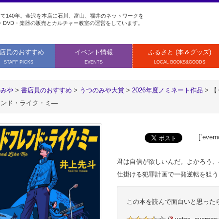
て140年。金沢を本店に石川、富山、福井のネットワークを
・DVD・楽器の販売とカルチャー教室の運営をしています。
店員のおすすめ
イベント情報
ふるさと (本＆グッズ)
STAFF PICKS
EVENTS
LOCAL BOOKS&GOODS
のみや
>
書店員のおすすめ
>
うつのみや大賞
>
2026年度ノミネート作品
>
【
レンド・ライク・ミ―
[`evern
君は自信が欲しいんだ。よかろう、
仕掛ける犯罪計画で一発逆転を狙う
この本を読んで面白いと思った