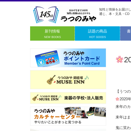
知性と情操をお届けし
通じ、本・文具・CD
新刊情報
話題の商品
書
NEW BOOKS
HOT GOODS
2
【うつの
202
来年のカ
来年はま
鬼に笑わ