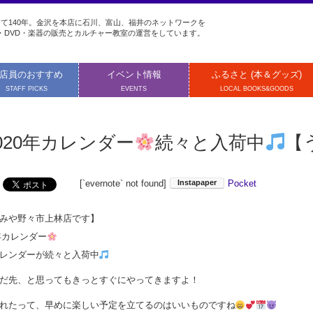
て140年。金沢を本店に石川、富山、福井のネットワークを
・DVD・楽器の販売とカルチャー教室の運営をしています。
店員のおすすめ
イベント情報
ふるさと (本＆グッズ)
STAFF PICKS
EVENTS
LOCAL BOOKS&GOODS
020年カレンダー
続々と入荷中
【
[`evernote` not found]
Pocket
みや野々市上林店です】
0年カレンダー
レンダーが続々と入荷中
だ先、と思ってもきっとすぐにやってきますよ！
れたって、早めに楽しい予定を立てるのはいいものですね