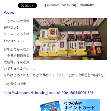
[`evernote` not found]
Pocket
【うつのみや金沢
香林坊店】
クリスマスもう終
わっちゃう…。
お年玉でみんなが
『中世思想原典集
成精選』を全巻買
いできますように….。
令和はじめてのお正月は平凡社ライブラリーが贈る中世思想の精髄を。
いざ豊饒の中世。
https://twitter.com/Heibonsha_L/status/1209445031402061824