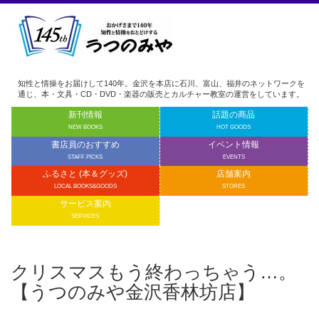
知性と情操をお届けして140年。金沢を本店に石川、富山、福井のネットワークを
通じ、本・文具・CD・DVD・楽器の販売とカルチャー教室の運営をしています。
新刊情報
話題の商品
NEW BOOKS
HOT GOODS
書店員のおすすめ
イベント情報
STAFF PICKS
EVENTS
ふるさと (本＆グッズ)
店舗案内
LOCAL BOOKS&GOODS
STORES
サービス案内
SERVICES
クリスマスもう終わっちゃう…。
【うつのみや金沢香林坊店】