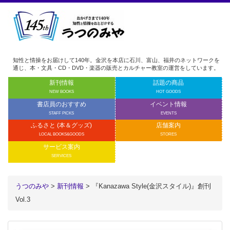
知性と情操をお届けして140年。金沢を本店に石川、富山、福井のネットワークを
通じ、本・文具・CD・DVD・楽器の販売とカルチャー教室の運営をしています。
新刊情報
話題の商品
NEW BOOKS
HOT GOODS
書店員のおすすめ
イベント情報
STAFF PICKS
EVENTS
ふるさと (本＆グッズ)
店舗案内
LOCAL BOOKS&GOODS
STORES
サービス案内
SERVICES
うつのみや
>
新刊情報
> 『Kanazawa Style(金沢スタイル)』創刊
Vol.3