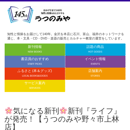
知性と情操をお届けして140年。金沢を本店に石川、富山、福井のネットワークを
通じ、本・文具・CD・DVD・楽器の販売とカルチャー教室の運営をしています。
新刊情報
話題の商品
NEW BOOKS
HOT GOODS
書店員のおすすめ
イベント情報
STAFF PICKS
EVENTS
ふるさと (本＆グッズ)
店舗案内
LOCAL BOOKS&GOODS
STORES
サービス案内
SERVICES
気になる新刊
新刊『ライフ』
が発売！【うつのみや野々市上林
店】