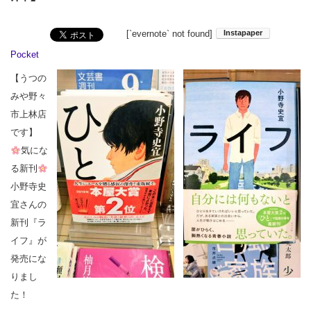
[`evernote` not found]
Pocket
【うつの
みや野々
市上林店
です】
気にな
る新刊
小野寺史
宜さんの
新刊『ラ
イフ』が
発売にな
りまし
た！