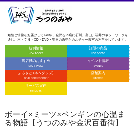
知性と情操をお届けして140年。金沢を本店に石川、富山、福井のネットワークを
通じ、本・文具・CD・DVD・楽器の販売とカルチャー教室の運営をしています。
新刊情報
話題の商品
NEW BOOKS
HOT GOODS
書店員のおすすめ
イベント情報
STAFF PICKS
EVENTS
ふるさと (本＆グッズ)
店舗案内
LOCAL BOOKS&GOODS
STORES
サービス案内
SERVICES
ボーイ×ミーツ×ペンギンの心温ま
る物語​【うつのみや金沢百番街】