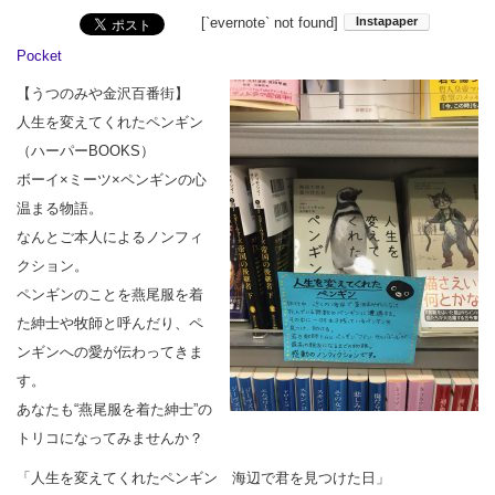
[`evernote` not found]
Pocket
【うつのみや金沢百番街】
人生を変えてくれたペンギン
（ハーパーBOOKS）
ボーイ×ミーツ×ペンギンの心
温まる物語。
なんとご本人によるノンフィ
クション。
ペンギンのことを燕尾服を着
た紳士や牧師と呼んだり、ペ
ンギンへの愛が伝わってきま
す。
あなたも“燕尾服を着た紳士”の
トリコになってみませんか？
「人生を変えてくれたペンギン 海辺で君を見つけた日」