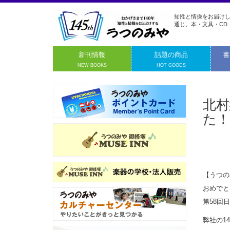
知性と情操をお届けし
通じ、本・文具・CD
新刊情報
話題の商品
書
NEW BOOKS
HOT GOODS
北村
た！
【うつの
おめでと
第58回
弊社の1