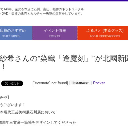
て140年。金沢を本店に石川、富山、福井のネットワークを
・DVD・楽器の販売とカルチャー教室の運営をしています。
店員のおすすめ
イベント情報
ふるさと (本＆グッズ)
STAFF PICKS
EVENTS
LOCAL BOOKS&GOODS
紗希さんの”染織「逢魔刻」”が北國
！
[`evernote` not found]
Pocket
みや】
うございます！
日本現代工芸美術展石川展において
40周年三文豪一筆箋をデザインしてくださった