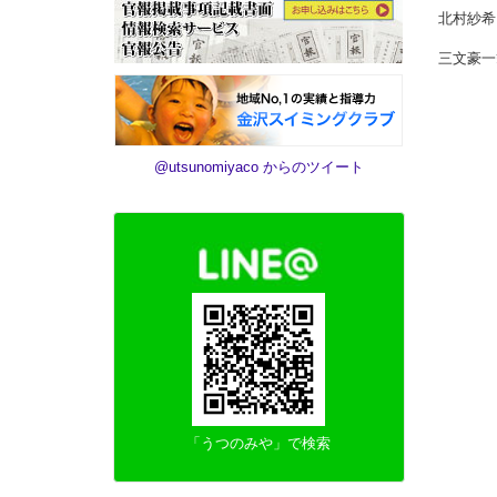
北村紗希
三文豪一
@utsunomiyaco からのツイート
「うつのみや」で検索