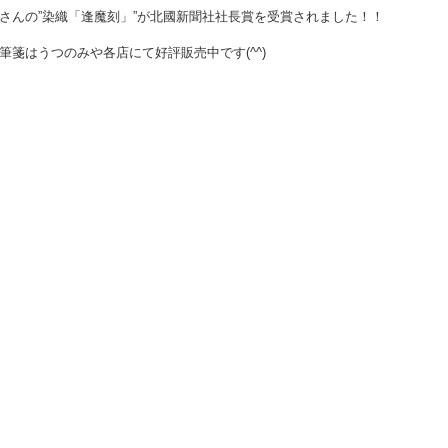
さんの”染織「逢魔刻」”が北國新聞社社長賞を受賞されました！！
筆箋はうつのみや各店にて好評販売中です(^^)