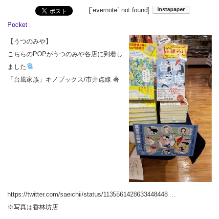
[`evernote` not found]
Pocket
【うつのみや】
こちらのPOPがうつのみや各店に到着し
ました
「台風家族」キノブックス/市井点線 著
https://twitter.com/saeichii/status/1135561428633448448 …
※写真は香林坊店