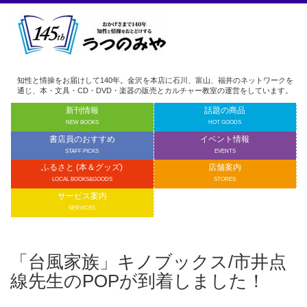
知性と情操をお届けして140年。金沢を本店に石川、富山、福井のネットワークを
通じ、本・文具・CD・DVD・楽器の販売とカルチャー教室の運営をしています。
新刊情報
話題の商品
NEW BOOKS
HOT GOODS
書店員のおすすめ
イベント情報
STAFF PICKS
EVENTS
ふるさと (本＆グッズ)
店舗案内
LOCAL BOOKS&GOODS
STORES
サービス案内
SERVICES
「台風家族」キノブックス/市井点
線先生のPOPが到着しました！