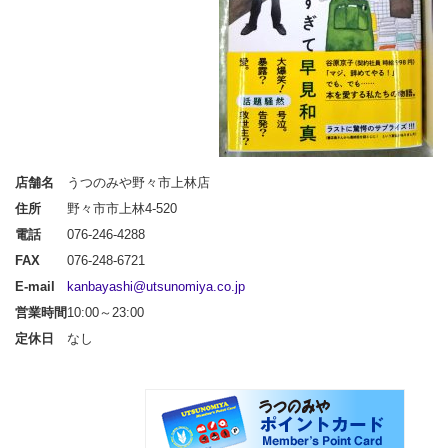
店舗名
うつのみや野々市上林店
住所
野々市市上林4-520
電話
076-246-4288
FAX
076-248-6721
E-mail
kanbayashi@utsunomiya.co.jp
営業時間
10:00～23:00
定休日
なし