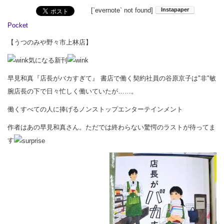
[`evernote` not found]
Pocket
【うつのみや野々市上林店】
気になる新刊
早見和真『店長がバカすぎて』 書店で働く契約社員の谷原京子は"非"敏
腕店長の下で日々忙しく働いていたが……。
働くすべての人に捧げるノンストップエンターテインメント
作者はあの早見和真さん。ただでは終わらない驚愕のラストが待ってま
す