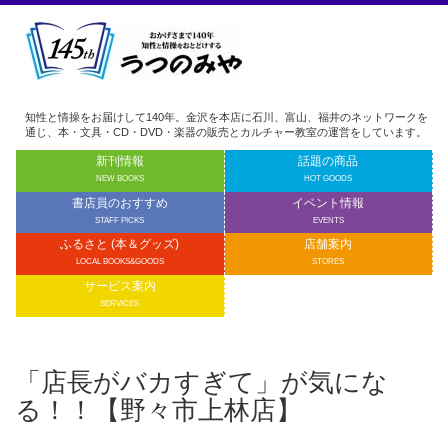
知性と情操をお届けして140年。金沢を本店に石川、富山、福井のネットワークを
通じ、本・文具・CD・DVD・楽器の販売とカルチャー教室の運営をしています。
新刊情報
話題の商品
NEW BOOKS
HOT GOODS
書店員のおすすめ
イベント情報
STAFF PICKS
EVENTS
ふるさと (本＆グッズ)
店舗案内
LOCAL BOOKS&GOODS
STORES
サービス案内
SERVICES
「店長がバカすぎて」が気にな
る！！【野々市上林店】