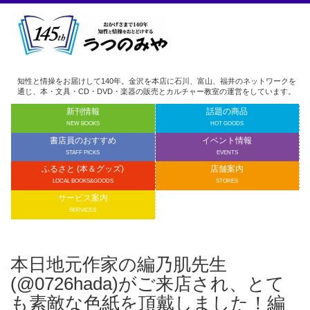
知性と情操をお届けして140年。金沢を本店に石川、富山、福井のネットワークを
通じ、本・文具・CD・DVD・楽器の販売とカルチャー教室の運営をしています。
新刊情報
話題の商品
NEW BOOKS
HOT GOODS
書店員のおすすめ
イベント情報
STAFF PICKS
EVENTS
ふるさと (本＆グッズ)
店舗案内
LOCAL BOOKS&GOODS
STORES
サービス案内
SERVICES
本日地元作家の編乃肌先生
(@0726hada)がご来店され、とて
も素敵な色紙を頂戴しました！編