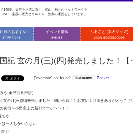
て140年。金沢を本店に石川、富山、福井のネットワークを
・DVD・楽器の販売とカルチャー教室の運営をしています。
店員のおすすめ
イベント情報
ふるさと (本＆グッズ)
STAFF PICKS
EVENTS
LOCAL BOOKS&GOODS
国記 玄の月(三)(四)発売しました！
[`evernote` not found]
Pocket
みや 金沢百番街店】
記 玄の月(三)(四)発売しました！朝から続々とお買い上げ頂きありがとうござ
の皆様〜小野主上の新刊ですぞ〜〜！！
過ちか
王は一人しかいらない
記新刊