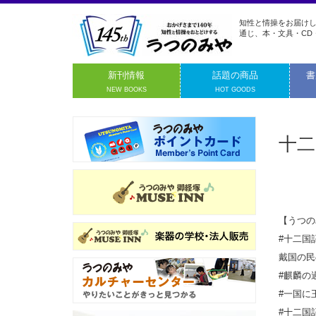
知性と情操をお届けし
通じ、本・文具・CD
新刊情報
話題の商品
書
NEW BOOKS
HOT GOODS
十二
【うつの
#十二国
戴国の民
#麒麟の
#一国に
#十二国