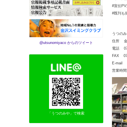
#宣伝P
#既刊も
うつのみ
住所 金沢
@utsunomiyaco からのツイート
電話 076
FAX 076
E-mail 
営業時間 
「うつのみや」で検索