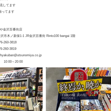
V流してます
揃ってます
や金沢百番街店
市木ノ新保1-1 JR金沢百番街 Rinto100 bangai 1階
-260-3818
-260-3819
hyakuban@utsunomiya.co.jp
10:00～20:00