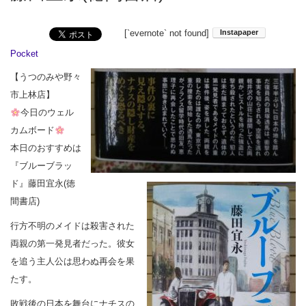
[`evernote` not found]
Pocket
【うつのみや野々
市上林店】
今日のウェル
カムボード
本日のおすすめは
『ブルーブラッ
ド』藤田宜永(徳
間書店)
行方不明のメイドは殺害された
両親の第一発見者だった。彼女
を追う主人公は思わぬ再会を果
たす。
敗戦後の日本を舞台にナチスの