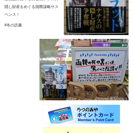
隠し財産をめぐる国際謀略サス
ペンス！
#冬の読書