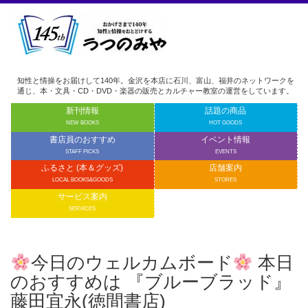
知性と情操をお届けして140年。金沢を本店に石川、富山、福井のネットワークを
通じ、本・文具・CD・DVD・楽器の販売とカルチャー教室の運営をしています。
新刊情報
話題の商品
NEW BOOKS
HOT GOODS
書店員のおすすめ
イベント情報
STAFF PICKS
EVENTS
ふるさと (本＆グッズ)
店舗案内
LOCAL BOOKS&GOODS
STORES
サービス案内
SERVICES
今日のウェルカムボード
本日
のおすすめは 『ブルーブラッド』
藤田宜永(徳間書店)