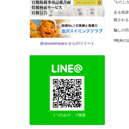
"わたし
ある残虐
載される
騙しの切
#晩秋の
@utsunomiyaco からのツイート
「うつのみや」で検索