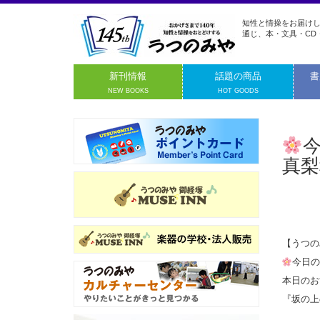
知性と情操をお届けし
通じ、本・文具・CD
新刊情報
話題の商品
書
NEW BOOKS
HOT GOODS
真梨
【うつの
今日
本日のお
『坂の上