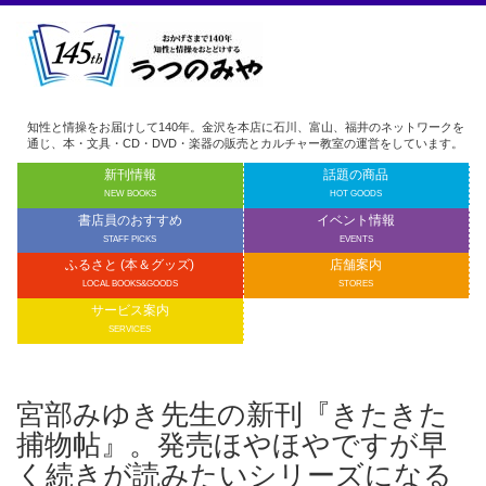
知性と情操をお届けして140年。金沢を本店に石川、富山、福井のネットワークを
通じ、本・文具・CD・DVD・楽器の販売とカルチャー教室の運営をしています。
新刊情報
話題の商品
NEW BOOKS
HOT GOODS
書店員のおすすめ
イベント情報
STAFF PICKS
EVENTS
ふるさと (本＆グッズ)
店舗案内
LOCAL BOOKS&GOODS
STORES
サービス案内
SERVICES
宮部みゆき先生の新刊『きたきた
捕物帖』。発売ほやほやですが早
く続きが読みたいシリーズになる