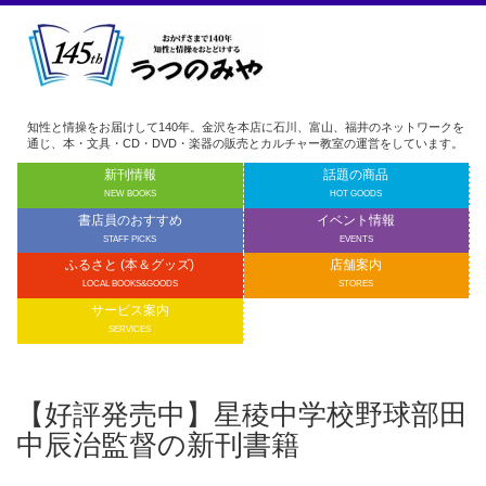
知性と情操をお届けして140年。金沢を本店に石川、富山、福井のネットワークを
通じ、本・文具・CD・DVD・楽器の販売とカルチャー教室の運営をしています。
新刊情報
話題の商品
NEW BOOKS
HOT GOODS
書店員のおすすめ
イベント情報
STAFF PICKS
EVENTS
ふるさと (本＆グッズ)
店舗案内
LOCAL BOOKS&GOODS
STORES
サービス案内
SERVICES
【好評発売中】星稜中学校野球部田
中辰治監督の新刊書籍