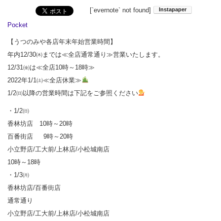
[`evernote` not found]
Pocket
【うつのみや各店年末年始営業時間】
年内12/30㈭までは≪全店通常通り≫営業いたします。
12/31㈮は≪全店10時～18時≫
2022年1/1㈯≪全店休業≫
1/2㈰以降の営業時間は下記をご参照ください
・1/2㈰
香林坊店 10時～20時
百番街店 9時～20時
小立野店/工大前/上林店/小松城南店
10時～18時
・1/3㈪
香林坊店/百番街店
通常通り
小立野店/工大前/上林店/小松城南店