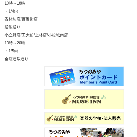
10時～18時
・1/4㈫
香林坊店/百番街店
通常通り
小立野店/工大前/上林店/小松城南店
10時～20時
・1/5㈬
全店通常通り