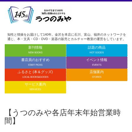
知性と情操をお届けして140年。金沢を本店に石川、富山、福井のネットワークを
通じ、本・文具・CD・DVD・楽器の販売とカルチャー教室の運営をしています。
新刊情報
話題の商品
NEW BOOKS
HOT GOODS
書店員のおすすめ
イベント情報
STAFF PICKS
EVENTS
ふるさと (本＆グッズ)
店舗案内
LOCAL BOOKS&GOODS
STORES
サービス案内
SERVICES
【うつのみや各店年末年始営業時
間】