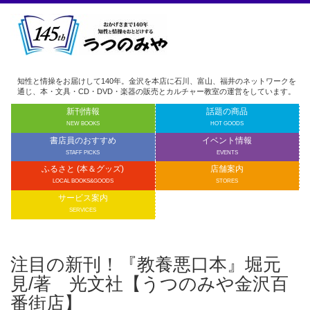
知性と情操をお届けして140年。金沢を本店に石川、富山、福井のネットワークを
通じ、本・文具・CD・DVD・楽器の販売とカルチャー教室の運営をしています。
新刊情報
話題の商品
NEW BOOKS
HOT GOODS
書店員のおすすめ
イベント情報
STAFF PICKS
EVENTS
ふるさと (本＆グッズ)
店舗案内
LOCAL BOOKS&GOODS
STORES
サービス案内
SERVICES
注目の新刊！『教養悪口本』堀元
見/著 光文社【うつのみや金沢百
番街店】