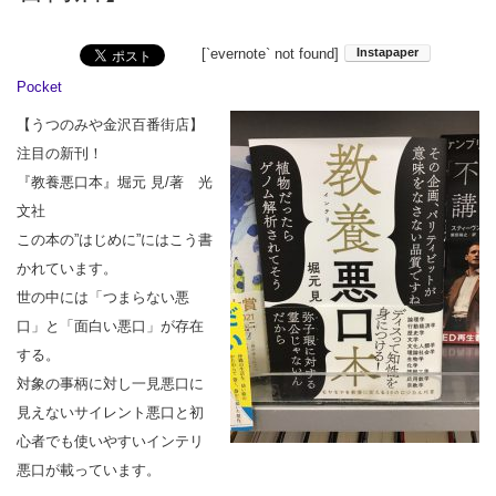
[`evernote` not found]
Pocket
【うつのみや金沢百番街店】
注目の新刊！
『教養悪口本』堀元 見/著 光
文社
この本の”はじめに”にはこう書
かれています。
世の中には「つまらない悪
口」と「面白い悪口」が存在
する。
対象の事柄に対し一見悪口に
見えないサイレント悪口と初
心者でも使いやすいインテリ
悪口が載っています。