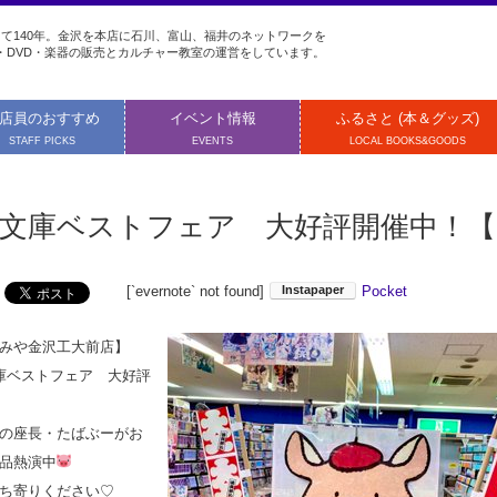
て140年。金沢を本店に石川、富山、福井のネットワークを
・DVD・楽器の販売とカルチャー教室の運営をしています。
店員のおすすめ
イベント情報
ふるさと (本＆グッズ)
STAFF PICKS
EVENTS
LOCAL BOOKS&GOODS
文庫ベストフェア 大好評開催中！【
[`evernote` not found]
Pocket
みや金沢工大前店】
庫ベストフェア 大好評
の座長・たばぶーがお
品熱演中
ち寄りください♡