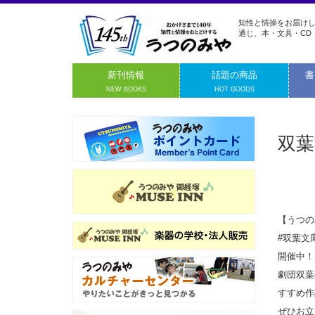
知性と情操をお届けし
通じ、本・文具・CD
新刊情報
話題の商品
書
NEW BOOKS
HOT GOODS
双葉
【うつの
#双葉文
開催中！
劇団双葉
すすめ作
ぜひお立