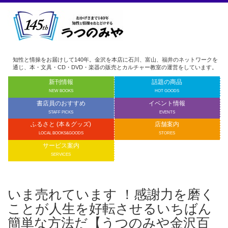
知性と情操をお届けして140年。金沢を本店に石川、富山、福井のネットワークを
通じ、本・文具・CD・DVD・楽器の販売とカルチャー教室の運営をしています。
新刊情報
話題の商品
NEW BOOKS
HOT GOODS
書店員のおすすめ
イベント情報
STAFF PICKS
EVENTS
ふるさと (本＆グッズ)
店舗案内
LOCAL BOOKS&GOODS
STORES
サービス案内
SERVICES
いま売れています ！感謝力を磨く
ことが人生を好転させるいちばん
簡単な方法だ【うつのみや金沢百