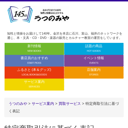
知性と情操をお届けして140年。金沢を本店に石川、富山、福井のネットワークを
通じ、本・文具・CD・DVD・楽器の販売とカルチャー教室の運営をしています。
新刊情報
話題の商品
NEW BOOKS
HOT GOODS
書店員のおすすめ
イベント情報
STAFF PICKS
EVENTS
ふるさと (本＆グッズ)
店舗案内
LOCAL BOOKS&GOODS
STORES
サービス案内
SERVICES
うつのみや
>
サービス案内
>
買取サービス
> 特定商取引法に基づ
く表記