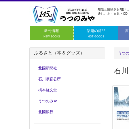
知性と情操をお届けし
通じ、本・文具・CD
新刊情報
話題の商品
書
NEW BOOKS
HOT GOODS
ふるさと（本＆グッズ）
うつ
北國新聞社
石川
石川県官公庁
橋本確文堂
うつのみや
北國銀行