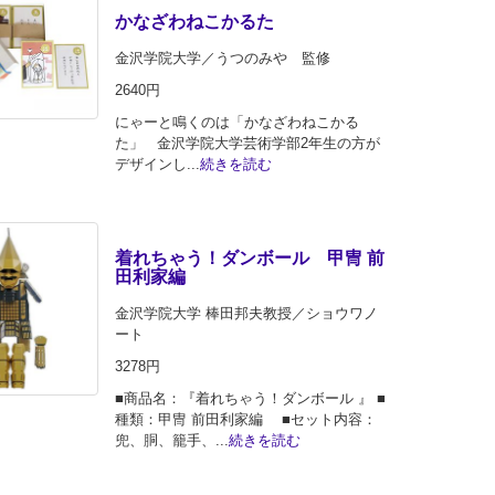
かなざわねこかるた
金沢学院大学／うつのみや 監修
2640円
にゃーと鳴くのは「かなざわねこかる
た」 金沢学院大学芸術学部2年生の方が
デザインし...
続きを読む
着れちゃう！ダンボール 甲冑 前
田利家編
金沢学院大学 棒田邦夫教授／ショウワノ
ート
3278円
■商品名：『着れちゃう！ダンボール 』 ■
種類：甲冑 前田利家編 ■セット内容：
兜、胴、籠手、...
続きを読む