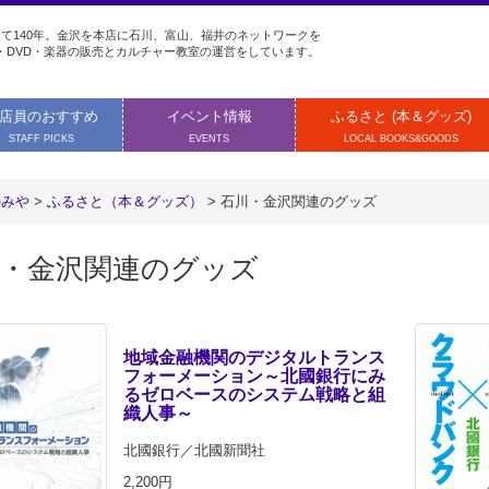
て140年。金沢を本店に石川、富山、福井のネットワークを
・DVD・楽器の販売とカルチャー教室の運営をしています。
店員のおすすめ
イベント情報
ふるさと (本＆グッズ)
STAFF PICKS
EVENTS
LOCAL BOOKS&GOODS
のみや
>
ふるさと（本＆グッズ）
>
石川・金沢関連のグッズ
・金沢関連のグッズ
地域金融機関のデジタルトランス
フォーメーション～北國銀行にみ
るゼロベースのシステム戦略と組
織人事～
北國銀行／北國新聞社
2,200円