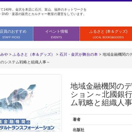
て140年。金沢を本店に石川、富山、福井のネットワークを
・DVD・楽器の販売とカルチャー教室の運営をしています。
店員のおすすめ
イベント情報
ふるさと (本＆グッズ)
STAFF PICKS
EVENTS
LOCAL BOOKS&GOODS
のみや
>
ふるさと（本＆グッズ）
>
石川・金沢が舞台の本
>
地域金融機関の
スのシステム戦略と組織人事～
地域金融機関の
ション～北國銀
ム戦略と組織人
著者
出版社