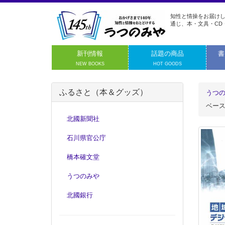
知性と情操をお届けし
通じ、本・文具・CD
新刊情報
話題の商品
書
NEW BOOKS
HOT GOODS
ふるさと（本＆グッズ）
うつ
ベー
北國新聞社
石川県官公庁
橋本確文堂
うつのみや
北國銀行