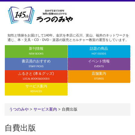
知性と情操をお届けして140年。金沢を本店に石川、富山、福井のネットワークを
通じ、本・文具・CD・DVD・楽器の販売とカルチャー教室の運営をしています。
新刊情報
話題の商品
NEW BOOKS
HOT GOODS
書店員のおすすめ
イベント情報
STAFF PICKS
EVENTS
ふるさと (本＆グッズ)
店舗案内
LOCAL BOOKS&GOODS
STORES
サービス案内
SERVICES
うつのみや
>
サービス案内
> 自費出版
自費出版