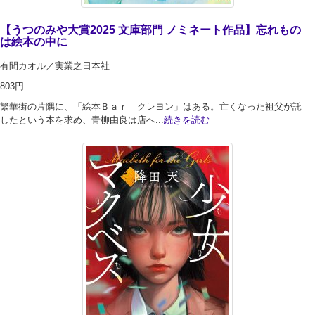
【うつのみや大賞2025 文庫部門 ノミネート作品】忘れもの
は絵本の中に
有間カオル／実業之日本社
803円
繁華街の片隅に、「絵本Ｂａｒ クレヨン」はある。亡くなった祖父が託
したという本を求め、青柳由良は店へ...
続きを読む