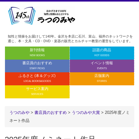
知性と情操をお届けして140年。金沢を本店に石川、富山、福井のネットワークを
通じ、本・文具・CD・DVD・楽器の販売とカルチャー教室の運営をしています。
新刊情報
話題の商品
NEW BOOKS
HOT GOODS
書店員のおすすめ
イベント情報
STAFF PICKS
EVENTS
ふるさと (本＆グッズ)
店舗案内
LOCAL BOOKS&GOODS
STORES
サービス案内
SERVICES
うつのみや
>
書店員のおすすめ
>
うつのみや大賞
>
2025年度ノミ
ネート作品