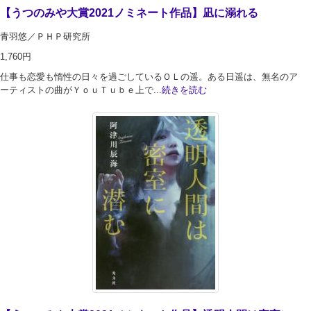
【うつのみや大賞2021ノミネート作品】凪に溺れる
青羽悠／ＰＨＰ研究所
1,760円
仕事も恋愛も惰性の日々を過ごしているＯＬの遥。ある日遥は、無名のア
ーティストの曲がＹｏｕＴｕｂｅ上で...
続きを読む