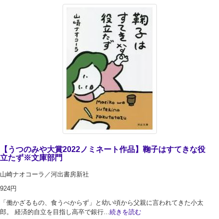
【うつのみや大賞2022ノミネート作品】鞠子はすてきな役
立たず※文庫部門
山崎ナオコーラ／河出書房新社
924円
「働かざるもの、食うべからず」と幼い頃から父親に言われてきた小太
郎。 経済的自立を目指し高卒で銀行...
続きを読む