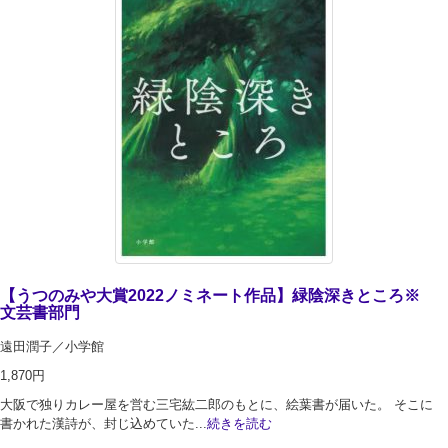
【うつのみや大賞2022ノミネート作品】緑陰深きところ※
文芸書部門
遠田潤子／小学館
1,870円
大阪で独りカレー屋を営む三宅紘二郎のもとに、絵葉書が届いた。 そこに
書かれた漢詩が、封じ込めていた...
続きを読む