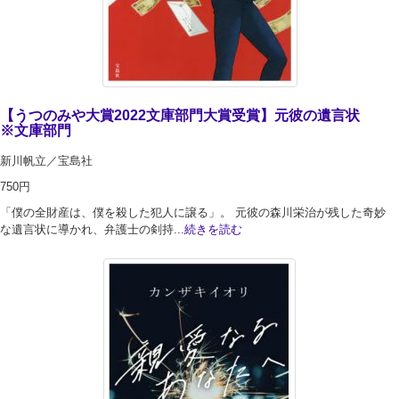
【うつのみや大賞2022文庫部門大賞受賞】元彼の遺言状
※文庫部門
新川帆立／宝島社
750円
「僕の全財産は、僕を殺した犯人に譲る」。 元彼の森川栄治が残した奇妙
な遺言状に導かれ、弁護士の剣持...
続きを読む