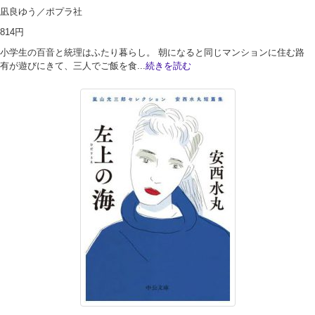
凪良ゆう／ポプラ社
814円
小学生の百音と統理はふたり暮らし。 朝になると同じマンションに住む路
有が遊びにきて、三人でご飯を食...
続きを読む