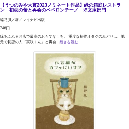
【うつのみや大賞2023ノミネート作品】緑の箱庭レストラ
ン 初恋の蕾と再会のペペロンチーノ ※文庫部門
編乃肌／著／マイナビ出版
748円
緑あふれるお店で最高のおもてなしを。 重度な植物オタクのみどりは、地
元で初恋の人『実咲くん』と再会...
続きを読む