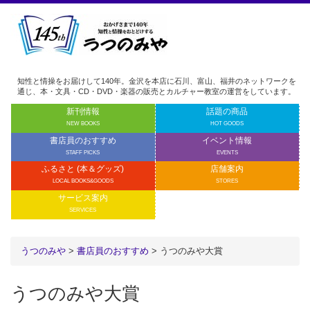
知性と情操をお届けして140年。金沢を本店に石川、富山、福井のネットワークを
通じ、本・文具・CD・DVD・楽器の販売とカルチャー教室の運営をしています。
新刊情報
話題の商品
NEW BOOKS
HOT GOODS
書店員のおすすめ
イベント情報
STAFF PICKS
EVENTS
ふるさと (本＆グッズ)
店舗案内
LOCAL BOOKS&GOODS
STORES
サービス案内
SERVICES
うつのみや
>
書店員のおすすめ
>
うつのみや大賞
うつのみや大賞