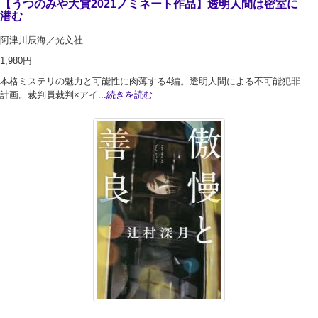
【うつのみや大賞2021ノミネート作品】透明人間は密室に
潜む
阿津川辰海／光文社
1,980円
本格ミステリの魅力と可能性に肉薄する4編。透明人間による不可能犯罪
計画。裁判員裁判×アイ...
続きを読む