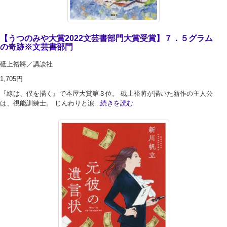
【うつのみや大賞2022文芸書部門大賞受賞】７．５グラム
の奇跡※文芸書部門
砥上裕將／講談社
1,705円
『線は、僕を描く』で本屋大賞第３位。 砥上裕將が描いた新作の主人公
は、視能訓練士。 じんわりと涙...
続きを読む