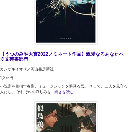
【うつのみや大賞2022ノミネート作品】親愛なるあなたへ
※文芸書部門
カンザキイオリ／河出書房新社
1,375円
小説家を目指す春樹。ミュージシャンを夢見る雪。 そして、二人を見守る
人たち。 それぞれの哀しみを...
続きを読む